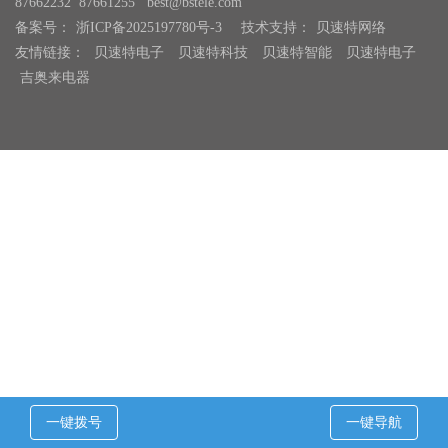
87662232 87661255 best@bstele.com
备案号：
浙ICP备2025197780号-3
技术支持：
贝速特网络
友情链接：
贝速特电子
贝速特科技
贝速特智能
贝速特电子
吉奥来电器
一键拨号
一键导航